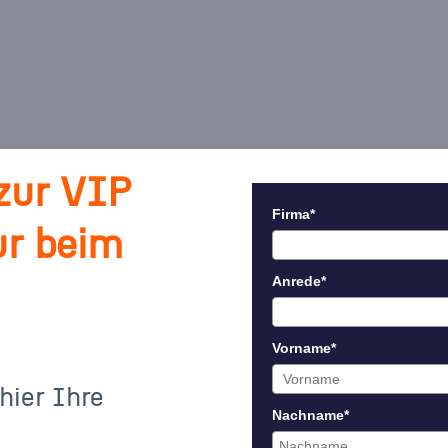
 zur VIP
Firma*
ur beim
Anrede*
Vorname*
 hier Ihre
Nachname*