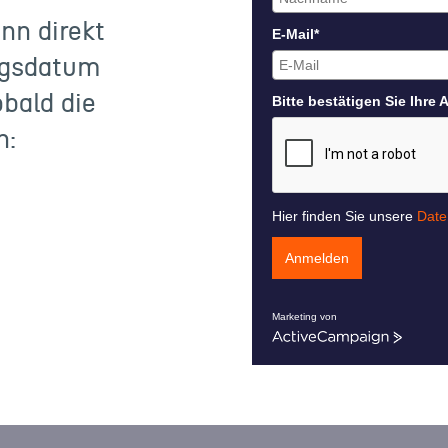
nn direkt
E-Mail*
ngsdatum
obald die
Bitte bestätigen Sie Ihre 
n:
Hier finden Sie unsere
Date
Anmelden
Marketing von
ActiveCampaign